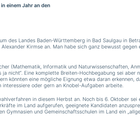
in einem Jahr an den
ium des Landes Baden-Württemberg in Bad Saulgau in Betr
 Alexander Kirmse an. Man habe sich ganz bewusst gegen ei
cher (Mathematik, Informatik und Naturwissenschaften, Anm
 es ja nicht“. Eine komplette Breiten-Hochbegabung sei aber
tern könnten eine mögliche Eignung etwa daran erkennen, da
 interessiere oder gern an Knobel-Aufgaben arbeite.
lverfahren in diesem Herbst an. Noch bis 6. Oktober sei e
hrkräfte im Land aufgerufen, geeignete Kandidaten anzuspre
llen Gymnasien und Gemeinschaftsschulen im Land ein „allgem